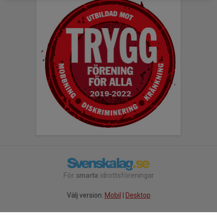
För
smarta
idrottsföreningar
Välj version:
Mobil
|
Desktop