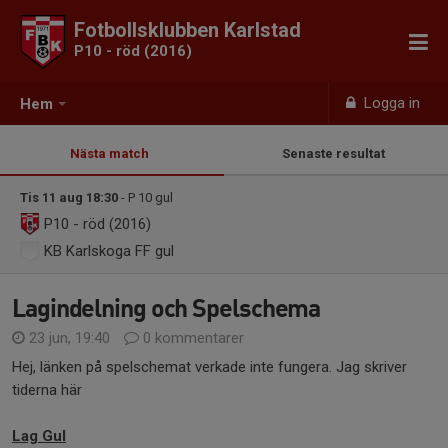
Fotbollsklubben Karlstad
P10 - röd (2016)
Logga in
Hem
Nästa match
Senaste resultat
Tis 11 aug 18:30
- P 10 gul
P10 - röd (2016)
KB Karlskoga FF gul
Lagindelning och Spelschema
23 jun, 19:40
0 kommentarer
Hej, länken på spelschemat verkade inte fungera. Jag skriver
tiderna här
Lag Gul