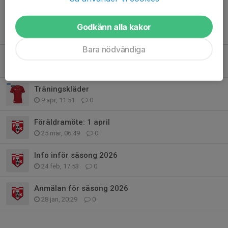
Godkänn alla kakor
Fler nyheter
Bara nödvändiga
Föräldramöte sammanfattning
9 apr, 12:13
1
Träningskläder
9 apr, 11:51
0
Föräldramöte: 1 april
25 mar, 06:49
0
Info inför säsong 2026
24 feb, 17:53
0
Anmälan för säsong 2026
28 jan, 20:29
0