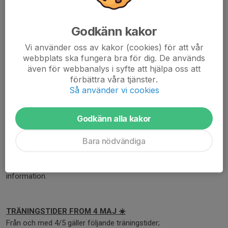
Godkänn kakor
Vi använder oss av kakor (cookies) för att vår
webbplats ska fungera bra för dig. De används
även för webbanalys i syfte att hjälpa oss att
förbättra våra tjänster.
Så använder vi cookies
Godkänn alla kakor
Bara nödvändiga
Hej!
Nu är säsongen äntligen igång! Här kommer blandad, viktig
information.
TRÄNINGSTIDER FROM 4 MAJ ☀️
Från och med 4/5 gäller följande träningstider;