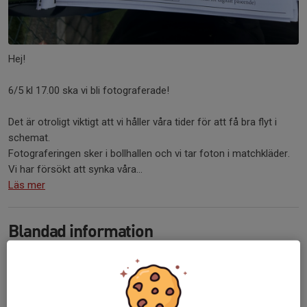
Hej!
6/5 kl 17.00 ska vi bli fotograferade!
Det är otroligt viktigt att vi håller våra tider för att få bra flyt i
schemat.
Fotograferingen sker i bollhallen och vi tar foton i matchkläder.
Vi har försökt att synka våra...
Läs mer
Blandad information
21 apr, 21:07
1 kommentar