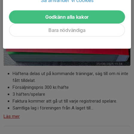
Så använder vi cookies
Godkänn alla kakor
Bara nödvändiga
Häftena delas ut på kommande träningar, säg till om ni inte
fått tilldelat.
Försäljningspris 300 kr/häfte
3 häften/spelare
Faktura kommer att gå ut till varje registrerad spelare.
Samtliga lag i föreningen från A laget till...
Läs mer