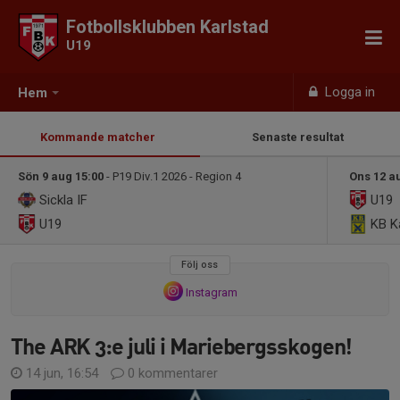
Fotbollsklubben Karlstad
U19
Logga in
Hem
Kommande matcher
Senaste resultat
Sön 9 aug 15:00
- P19 Div.1 2026 - Region 4
Ons 12 a
Sickla IF
U19
U19
KB K
Följ oss
Instagram
The ARK 3:e juli i Mariebergsskogen!
14 jun, 16:54
0 kommentarer