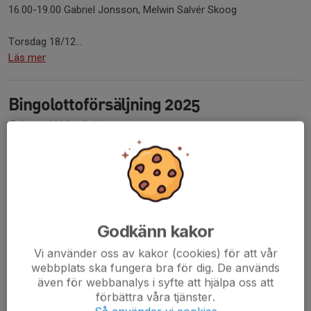
16.00-19.00 Gabriel Jonsson, Melwin Salvér Skoog
Torsdag 18/12...
Läs mer
Bingolottoförsäljning 2025
2 nov 2025
0 kommentarer
Hej!
FBKU19 får även i år möjlighet att sälja Bingolotter i MITTICITY
dagarna före jul för att få in pengar till lagkassan.
Lagets förtjänst är 28 kr/enkellott (56 kr/dubbellott) och det är
lotter till uppesittarkvällen...
Läs mer
Godkänn kakor
Vi använder oss av kakor (cookies) för att vår
Försäljning av rabatthäften. Omgång 2
webbplats ska fungera bra för dig. De används
även för webbanalys i syfte att hjälpa oss att
27 aug 2025
0 kommentarer
förbättra våra tjänster.