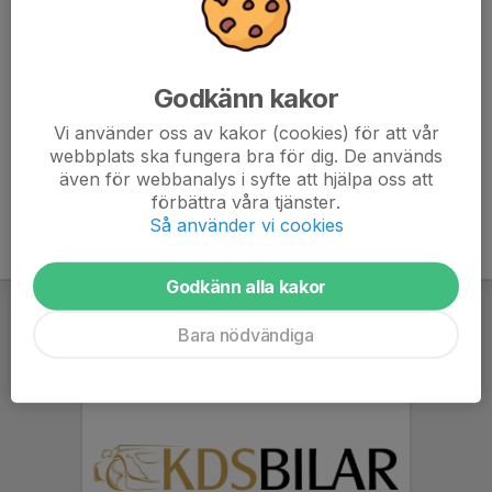
När kläderna + svarta strumpor lämnas åter
ska
dom vara
rentvättade!
Lägg gärna kläderna i en påse märkt med barnets namn på, det
Godkänn kakor
underlättar...
Vi använder oss av kakor (cookies) för att vår
Läs mer
webbplats ska fungera bra för dig. De används
även för webbanalys i syfte att hjälpa oss att
förbättra våra tjänster.
Så använder vi cookies
Godkänn alla kakor
Bara nödvändiga