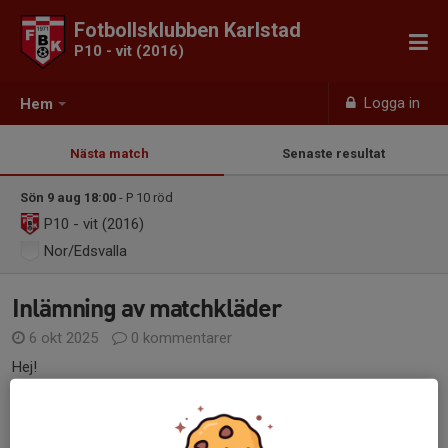
Fotbollsklubben Karlstad
P10 - vit (2016)
Logga in
Hem
Nästa match
Senaste resultat
Sön 9 aug 18:00
- P 10 röd
P10 - vit (2016)
Nor/Edsvalla
Inlämning av matchkläder
6 okt 2025
0 kommentarer
Hej!
Nu är det dags att lämna in matchkläderna vi har fått låna ifrån
klubben.