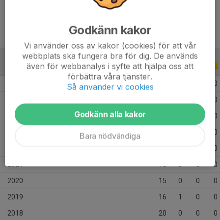
Ålder
24 år
Godkänn kakor
Vi använder oss av kakor (cookies) för att vår
webbplats ska fungera bra för dig. De används
även för webbanalys i syfte att hjälpa oss att
ALLA SERIER
ALLA ÅR
förbättra våra tjänster.
2026
7
0
0
0
Så använder vi cookies
2025
10
0
0
0
Godkänn alla kakor
2024
20
0
0
0
2023
12
1
1
0
Bara nödvändiga
2022
11
0
0
0
2021
10
0
0
0
2020
15
0
0
0
2019
16
1
0
0
2018
20
0
0
0