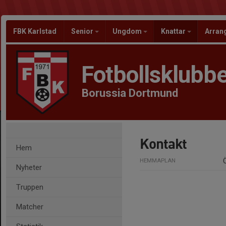
FBK Karlstad
Senior
Ungdom
Knattar
Arra
Fotbollsklubbe
Borussia Dortmund
Kontakt
Hem
HEMMAPLAN
Nyheter
Truppen
Matcher