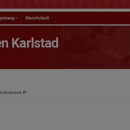
ngemang
Klassfotboll
n Karlstad
Örsholmens IP