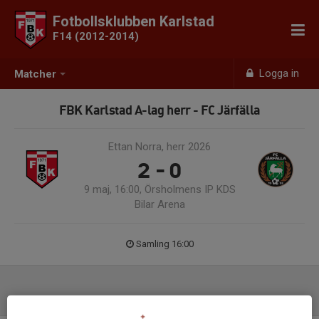
Fotbollsklubben Karlstad
F14 (2012-2014)
Logga in
Matcher
FBK Karlstad A-lag herr - FC Järfälla
Ettan Norra, herr 2026
2 - 0
9 maj, 16:00, Örsholmens IP KDS
Bilar Arena
Samling 16:00
Laguppställning