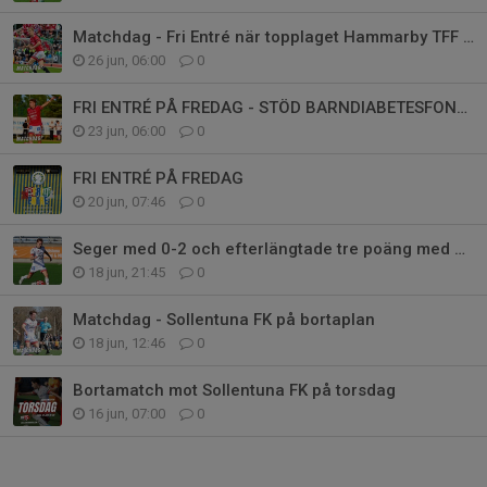
Matchdag - Fri Entré när topplaget Hammarby TFF gästar
26 jun, 06:00
0
FRI ENTRÉ PÅ FREDAG - STÖD BARNDIABETESFONDEN
23 jun, 06:00
0
FRI ENTRÉ PÅ FREDAG
20 jun, 07:46
0
Seger med 0-2 och efterlängtade tre poäng med hem till Karlstad
18 jun, 21:45
0
Matchdag - Sollentuna FK på bortaplan
18 jun, 12:46
0
Bortamatch mot Sollentuna FK på torsdag
16 jun, 07:00
0