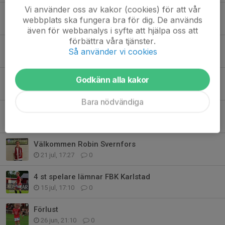
Vi använder oss av kakor (cookies) för att vår
Förlust med 0-2
webbplats ska fungera bra för dig. De används
1 aug, 23:14
0
även för webbanalys i syfte att hjälpa oss att
förbättra våra tjänster.
Matchdag - Assyriska FF på hemmaplan
Så använder vi cookies
1 aug, 08:37
0
FBK Karlstad värvar in tre stycken nyförvärv
Godkänn alla kakor
31 jul, 07:00
0
Bara nödvändiga
Hemmamatch på lördag - Assyriska FF gästar Örsholmen
29 jul, 10:13
0
Välkommen Robin Svernfors
21 jul, 17:27
0
4 st spelare lämnar FBK Karlstad
15 jul, 17:10
0
Förlust
26 jun, 21:10
0