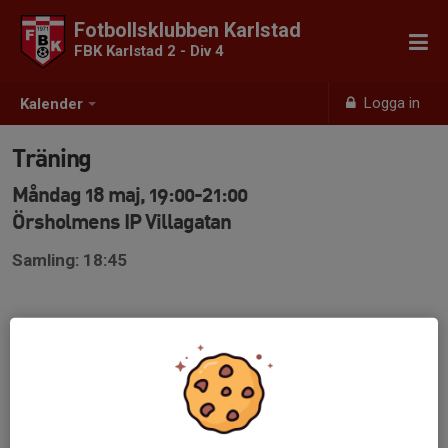
Fotbollsklubben Karlstad
FBK Karlstad 2 - Div 4
Logga in
Kalender
Träning
Måndag 18 maj, 19:00-21:00
Örsholmens IP Villagatan
Samling: 18:45