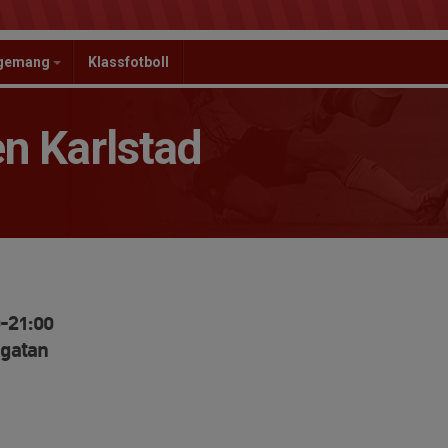
ngemang
Klassfotboll
n Karlstad
0-21:00
agatan