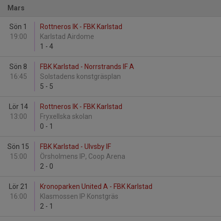
Mars
Sön 1
Rottneros IK - FBK Karlstad
19:00
Karlstad Airdome
1
-
4
Sön 8
FBK Karlstad - Norrstrands IF A
16:45
Solstadens konstgräsplan
5
-
5
Lör 14
Rottneros IK - FBK Karlstad
13:00
Fryxellska skolan
0
-
1
Sön 15
FBK Karlstad - Ulvsby IF
15:00
Örsholmens IP, Coop Arena
2
-
0
Lör 21
Kronoparken United A - FBK Karlstad
16:00
Klasmossen IP Konstgräs
2
-
1