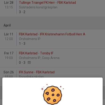
Lör 28
Tullinge Triangel FK Herr - FBK Karlstad
13:15
Solstadens konstgräsplan
3
-
2
April
Lör 11
FBK Karlstad - IFK Kristinehamn Fotboll Herr A
12:00
Örsholmens IP
1
-
3
Fre 17
FBK Karlstad - Torsby IF
19:00
Örsholmens IP, Coop Arena
0
-
3
Sön 26
IFK Sunne - FBK Karlstad
15:00
Fryxellska skolan
4
-
0
Maj
Sön 3
Ämterviks FF - FBK Karlstad