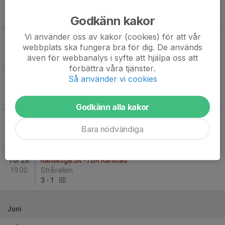
14:00
Lövviksvallen A
Godkänn kakor
5
-
0
Vi använder oss av kakor (cookies) för att vår
Fre 8
FBK Karlstad - IK Arvika Fotboll
webbplats ska fungera bra för dig. De används
19:00
Örsholmens IP, Stora Coop Arena
även för webbanalys i syfte att hjälpa oss att
2
-
2
förbättra våra tjänster.
Så använder vi cookies
Fre 15
Norrstrands IF - FBK Karlstad
19:00
ICA Maxi Välsviken Arena A-plan
2
-
0
Godkänn alla kakor
Sön 24
FBK Karlstad - IFK Kristinehamn Fotboll
Bara nödvändiga
18:00
Örsholmens IP, Coop Arena
1
-
2
Tor 28
Karlskoga SK - FBK Karlstad
19:00
Stråvallen
3
-
1
Juni