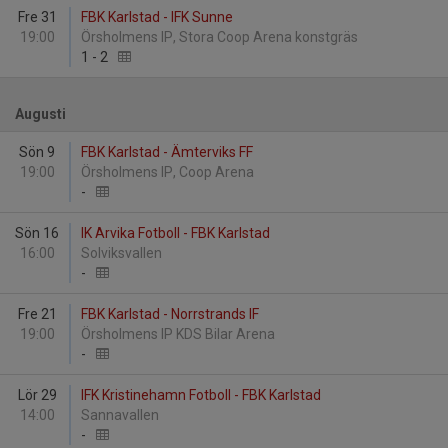
Fre 31
FBK Karlstad - IFK Sunne
19:00
Örsholmens IP, Stora Coop Arena konstgräs
1
-
2
Augusti
Sön 9
FBK Karlstad - Ämterviks FF
19:00
Örsholmens IP, Coop Arena
-
Sön 16
IK Arvika Fotboll - FBK Karlstad
16:00
Solviksvallen
-
Fre 21
FBK Karlstad - Norrstrands IF
19:00
Örsholmens IP KDS Bilar Arena
-
Lör 29
IFK Kristinehamn Fotboll - FBK Karlstad
14:00
Sannavallen
-