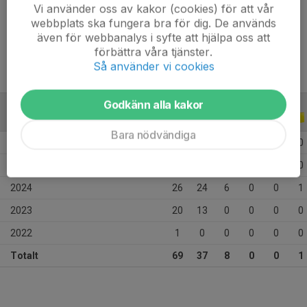
Längd
180 cm
Vi använder oss av kakor (cookies) för att vår
webbplats ska fungera bra för dig. De används
Vikt
70 kg
även för webbanalys i syfte att hjälpa oss att
förbättra våra tjänster.
Så använder vi cookies
Godkänn alla kakor
ALLA SERIER
ALLA ÅR
Bara nödvändiga
2026
9
0
2
0
0
0
2025
13
0
0
0
0
0
2024
26
24
6
0
0
1
2023
20
13
0
0
0
0
2022
1
0
0
0
0
0
Totalt
69
37
8
0
0
1