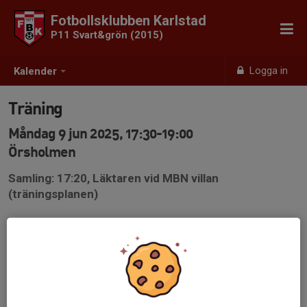
Fotbollsklubben Karlstad
P11 Svart&grön (2015)
Logga in
Kalender
Träning
Måndag 9 jun 2025, 17:30-19:00
Örsholmen
Samling: 17:20, Läktaren vid MBN villan
(träningsplanen)