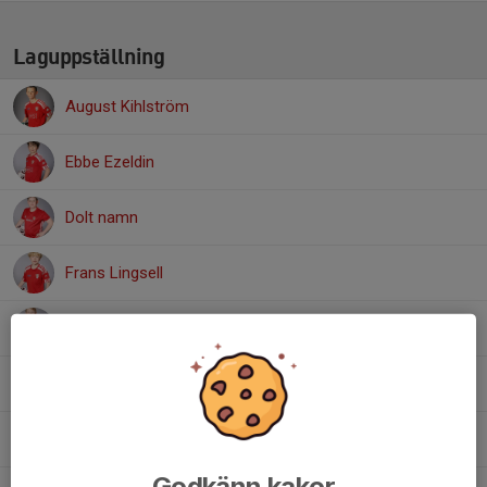
Laguppställning
August Kihlström
Ebbe Ezeldin
Dolt namn
Frans Lingsell
Linus Fredriksson
Loa Fagerlind
Noah Hildeberg
Godkänn kakor