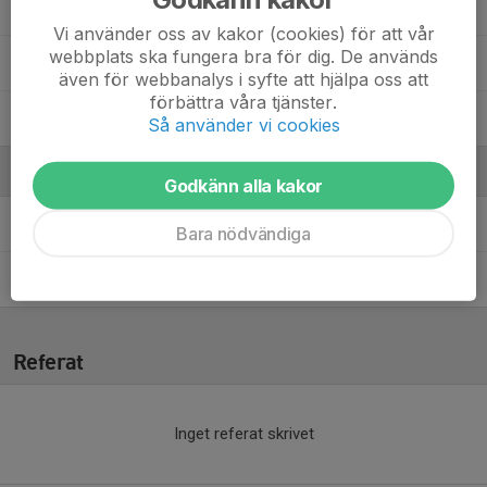
Otto Persson
Vi använder oss av kakor (cookies) för att vår
webbplats ska fungera bra för dig. De används
Vallentine Akhan
även för webbanalys i syfte att hjälpa oss att
förbättra våra tjänster.
Wilmer Karlsson
Så använder vi cookies
Ledare
Godkänn alla kakor
Andreas Skoog
Tränare
Bara nödvändiga
Hampus Söderling
Tränare
Referat
Inget referat skrivet