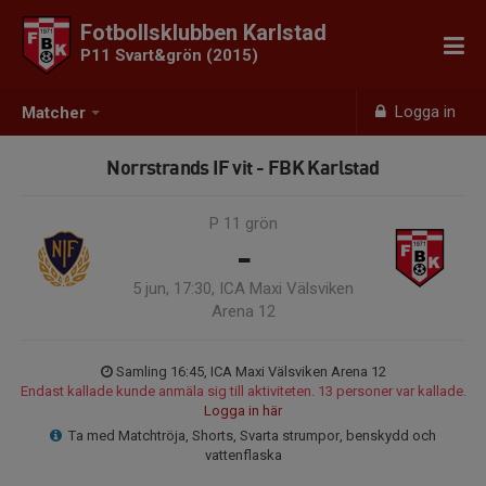
Fotbollsklubben Karlstad
P11 Svart&grön (2015)
Logga in
Matcher
Norrstrands IF vit - FBK Karlstad
P 11 grön
-
5 jun, 17:30, ICA Maxi Välsviken
Arena 12
Samling 16:45, ICA Maxi Välsviken Arena 12
Endast kallade kunde anmäla sig till aktiviteten. 13 personer var kallade.
Logga in här
Ta med Matchtröja, Shorts, Svarta strumpor, benskydd och
vattenflaska