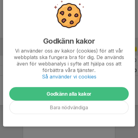
Ålder
4 år
Godkänn kakor
ALLA SERIER
ALLA ÅR
Vi använder oss av kakor (cookies) för att vår
webbplats ska fungera bra för dig. De används
2026
3
0
0
0
även för webbanalys i syfte att hjälpa oss att
förbättra våra tjänster.
Totalt
3
0
0
0
Så använder vi cookies
Godkänn alla kakor
Bara nödvändiga