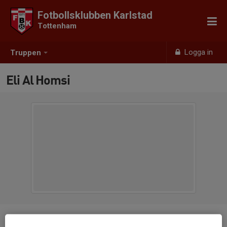
Fotbollsklubben Karlstad
Tottenham
Logga in
Truppen
Eli Al Homsi
Position
-