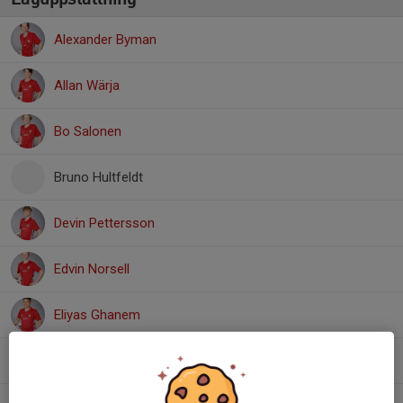
Alexander Byman
Allan Wärja
Bo Salonen
Bruno Hultfeldt
Devin Pettersson
Edvin Norsell
Eliyas Ghanem
Frank Zetterqvist