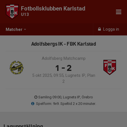
Fotbollsklubben Karlstad
U13
Logga in
Matcher
Adolfsbergs IK - FBK Karlstad
Adolfsberg Matchcamp
1 - 2
5 okt 2025, 09:55, Lugnets IP, Plan
2
Samling 09:00, Lugnets IP, Örebro
Spelform: 9v9. Speltid 2 x 20 minuter.
Laguppställning