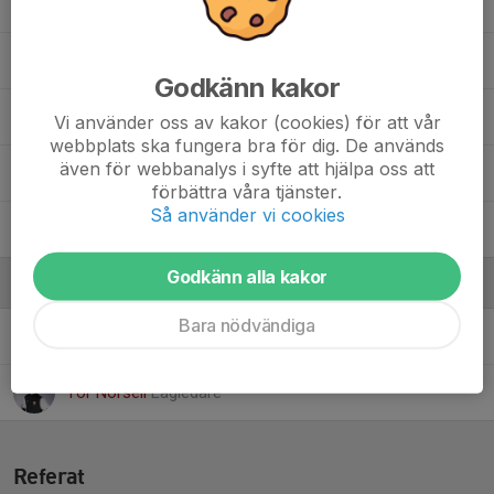
Helmer Härdne
Malte Hermansson
Godkänn kakor
Marlon Kelepha Gomez
Vi använder oss av kakor (cookies) för att vår
webbplats ska fungera bra för dig. De används
även för webbanalys i syfte att hjälpa oss att
Oskar Grundström
förbättra våra tjänster.
Så använder vi cookies
Yasir Mohamed
Godkänn alla kakor
Ledare
Bara nödvändiga
Simon Zetterman
Tränare
Tor Norsell
Lagledare
Referat