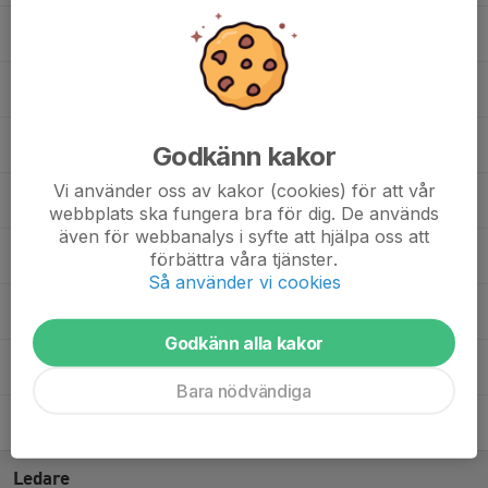
Ludvig Alteblad
Marlon Kelepha Gomez
Noah Almskog
, P12 - Röd&vit (2014)
Godkänn kakor
Vi använder oss av kakor (cookies) för att vår
Oskar Grundström
webbplats ska fungera bra för dig. De används
även för webbanalys i syfte att hjälpa oss att
Sigge Karlsson-Öhman
, P12 - Röd&vit (2014)
förbättra våra tjänster.
Så använder vi cookies
Tore Iverlund
Godkänn alla kakor
Yasir Mohamed
Bara nödvändiga
Yasser Saleh Osman
, P12 - Röd&vit (2014)
Ledare