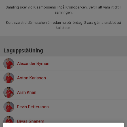
Samling sker vid Klasmossens IP på Kronoparken. Se till att vara i tid till
samlingen.
Kort svarstid då matchen är redan nu på lördag. Svara gärna snabbt på
kallelsen.
Laguppställning
Alexander Byman
Anton Karlsson
Arsh Khan
Devin Pettersson
Eliyas Ghanem