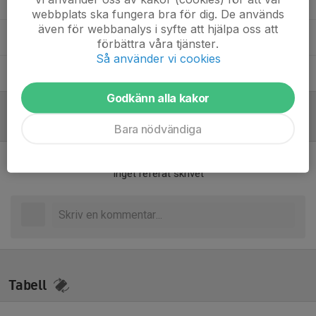
Johanna Gund
Lagledare
webbplats ska fungera bra för dig. De används
även för webbanalys i syfte att hjälpa oss att
Tor Norsell
Lagledare
förbättra våra tjänster.
Så använder vi cookies
Wiktor Bliesener
Huvudansvarig tränare
Godkänn alla kakor
Referat
Bara nödvändiga
Inget referat skrivet
Tabell