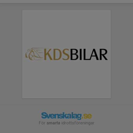
För
smarta
idrottsföreningar