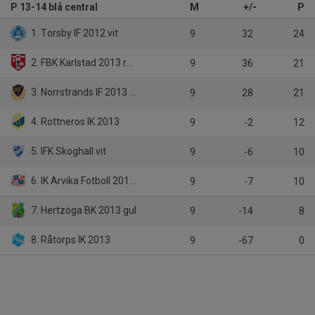
P 13-14 blå central
M
+/-
P
1. Torsby IF 2012 vit
9
32
24
2. FBK Karlstad 2013 röd
9
36
21
3. Norrstrands IF 2013 blå
9
28
21
4. Rottneros IK 2013
9
-2
12
5. IFK Skoghall vit
9
-6
10
6. IK Arvika Fotboll 2012 röd
9
-7
10
7. Hertzöga BK 2013 gul
9
-14
8
8. Råtorps IK 2013
9
-67
0