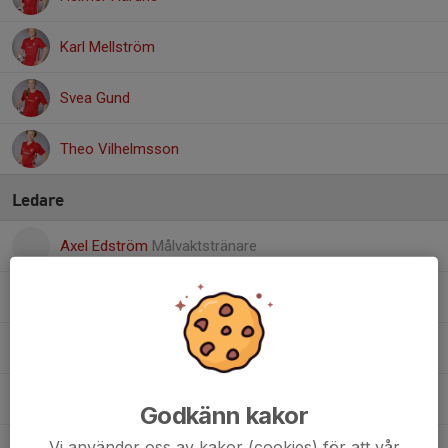
Karl Mellström
Svea Gund
Theo Vilhelmsson
Ledare
Axel Edström
Målvaktstränare
David Nilsson
Tränare
Johan Byman
Tränare
Johan Härdne
Tränare
Godkänn kakor
Vi använder oss av kakor (cookies) för att vår