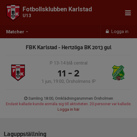
Fotbollsklubben Karlstad
U13
Logga in
Matcher
FBK Karlstad - Hertzöga BK 2013 gul
P 13-14 blå central
11 - 2
1 jun, 19:00, Örsholmens IP
Samling 18:00, Omklädningsrummen Örsholmen
Endast kallade kunde anmäla sig till aktiviteten. 20 personer var kallade.
Logga in här
Laguppställning