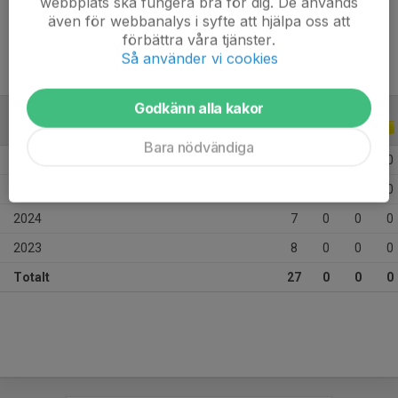
webbplats ska fungera bra för dig. De används
Ålder
13 år
även för webbanalys i syfte att hjälpa oss att
förbättra våra tjänster.
Så använder vi cookies
Godkänn alla kakor
ALLA SERIER
ALLA ÅR
Bara nödvändiga
2026
1
0
0
0
2025
11
0
0
0
2024
7
0
0
0
2023
8
0
0
0
Totalt
27
0
0
0