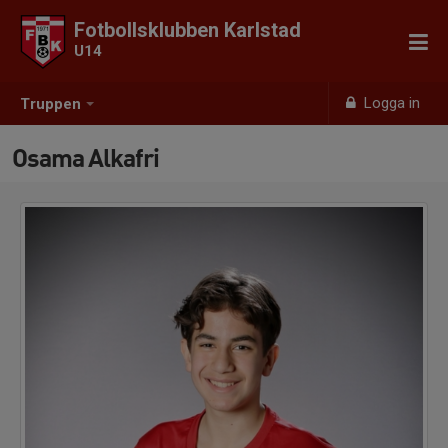
Fotbollsklubben Karlstad
U14
Logga in
Truppen
Osama Alkafri