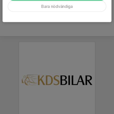
Ålder
40 år
Bara nödvändiga