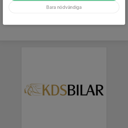
Ålder
48 år
Bara nödvändiga