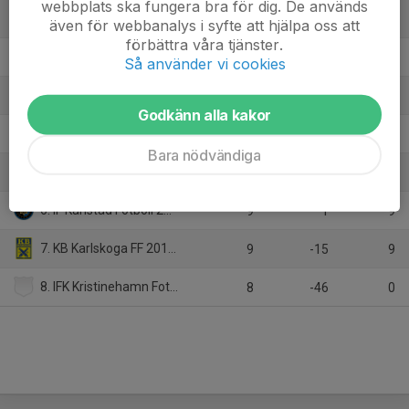
webbplats ska fungera bra för dig. De används
1. Hammarö FK 2011
9
22
19
även för webbanalys i syfte att hjälpa oss att
förbättra våra tjänster.
2. IFK Ölme
8
21
19
Så använder vi cookies
3. Storfors FF 2010
9
19
18
Godkänn alla kakor
4. Nordmarks IF 2011
9
-4
16
Bara nödvändiga
5. FBK Karlstad 2011
9
2
13
6. IF Karlstad Fotboll 2011 svart
9
1
9
7. KB Karlskoga FF 2011 gul
9
-15
9
8. IFK Kristinehamn Fotboll blå
8
-46
0