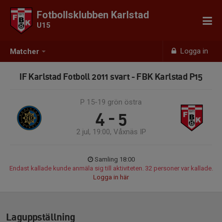
Fotbollsklubben Karlstad
U15
Logga in
Matcher
IF Karlstad Fotboll 2011 svart - FBK Karlstad P15
P 15-19 grön östra
4 - 5
2 jul, 19:00, Våxnäs IP
Samling 18:00
Endast kallade kunde anmäla sig till aktiviteten. 32 personer var kallade.
Logga in här
Laguppställning