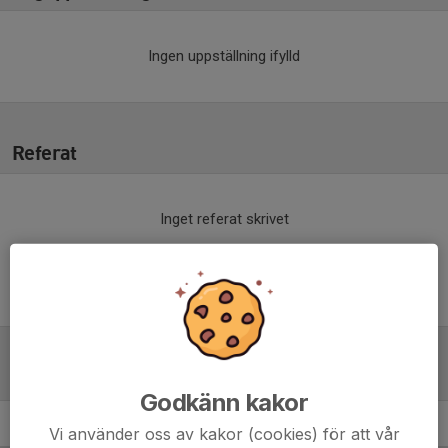
Ingen uppställning ifylld
Referat
Inget referat skrivet
Tabell
Godkänn kakor
Vi använder oss av kakor (cookies) för att vår
P 15-19 grön östra
M
+/-
P