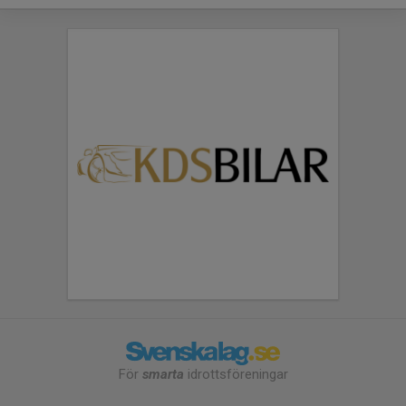
För
smarta
idrottsföreningar