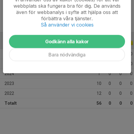
Ålder
14 år
webbplats ska fungera bra för dig. De används
även för webbanalys i syfte att hjälpa oss att
förbättra våra tjänster.
Så använder vi cookies
Godkänn alla kakor
ALLA SERIER
ALLA ÅR
2026
19
0
0
0
Bara nödvändiga
2025
14
0
0
0
2024
1
0
0
0
2023
10
0
0
0
2022
12
0
0
0
Totalt
56
0
0
0