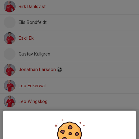
Birk Dahlqvist
Elis Bondfeldt
Eskil Ek
Gustav Kullgren
Jonathan Larsson
Leo Eckerwall
Leo Wingskog
Lukas O’Neill
Oliver Sutton