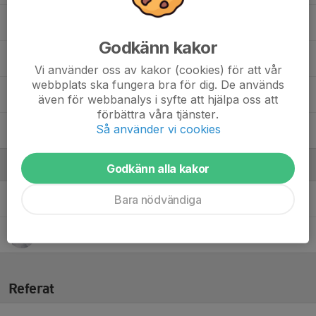
Oliver Tietze
Godkänn kakor
Oscar Drufva
Vi använder oss av kakor (cookies) för att vår
webbplats ska fungera bra för dig. De används
Simon van den Bergen
, U15
även för webbanalys i syfte att hjälpa oss att
förbättra våra tjänster.
Så använder vi cookies
Vincent Uhlin
Ledare
Godkänn alla kakor
Bara nödvändiga
Dan Wingskog
Assisterande tränare
Eric O'Neill
Lagledare
Referat