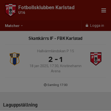
Fotbollsklubben Karlstad
U16
Logga in
Matcher
Skattkärrs IF - FBK Karlstad
Hallvärmländskan P 15
2 - 1
18 jan 2025, 17:30, Kristinehamn
Arena
Samling 17:00
Laguppställning