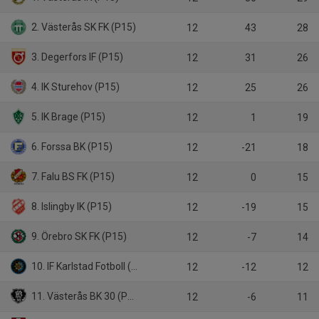
2. Västerås SK FK (P15)
12
43
28
3. Degerfors IF (P15)
12
31
26
4. IK Sturehov (P15)
12
25
26
5. IK Brage (P15)
12
1
19
6. Forssa BK (P15)
12
-21
18
7. Falu BS FK (P15)
12
0
15
8. Islingby IK (P15)
12
-19
15
9. Örebro SK FK (P15)
12
-7
14
10. IF Karlstad Fotboll (P15)
12
-12
12
11. Västerås BK 30 (P15)
12
-6
11