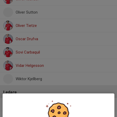
Oliver Sutton
Oliver Tietze
Oscar Drufva
Sovi Carbaquil
Vidar Helgesson
Wiktor Kjellberg
Ledare
Dan Wingskog
Assisterande tränare