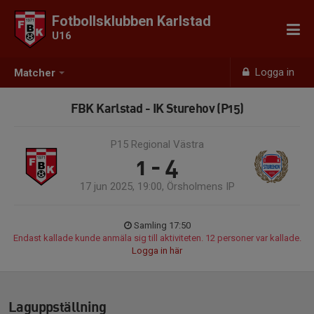
Fotbollsklubben Karlstad
U16
Logga in
Matcher
FBK Karlstad - IK Sturehov (P15)
P15 Regional Västra
1 - 4
17 jun 2025, 19:00, Örsholmens IP
Samling 17:50
Endast kallade kunde anmäla sig till aktiviteten. 12 personer var kallade.
Logga in här
Laguppställning