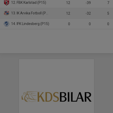
12. FBK Karlstad (P15)
12
-39
7
13. IK Arvika Fotboll (P15)
12
-32
5
14. IFK Lindesberg (P15)
0
0
0