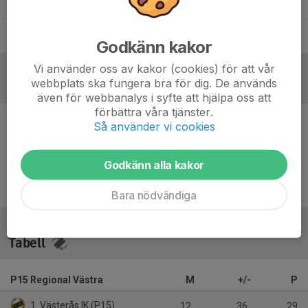
Eric O'Neill
Lagledare
Fredrik Nordh
Tränare
Godkänn kakor
Vi använder oss av kakor (cookies) för att vår
webbplats ska fungera bra för dig. De används
Referat
även för webbanalys i syfte att hjälpa oss att
förbättra våra tjänster.
Så använder vi cookies
Inget referat skrivet
Godkänn alla kakor
Bara nödvändiga
Tabell
P15 Regional Västra
M
+/-
P
1. Västerås IK (P15)
12
36
29