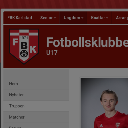
FBK Karlstad
Senior
Ungdom
Knattar
Arra
Fotbollsklubbe
U17
Hem
Nyheter
Truppen
Matcher