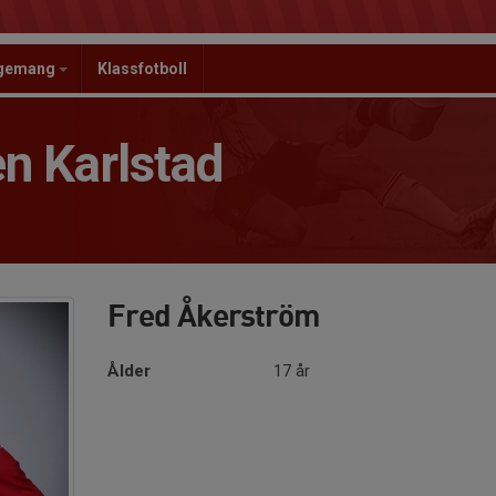
ngemang
Klassfotboll
n Karlstad
Fred Åkerström
Ålder
17 år