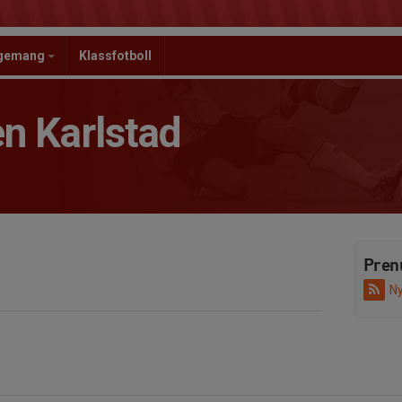
ngemang
Klassfotboll
n Karlstad
Pren
Ny