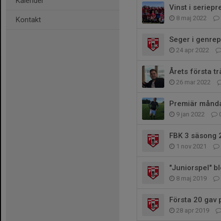
Kalender
Vinst i seriep
8 maj 2022
Kontakt
Seger i genrep
24 apr 2022
Årets första t
26 mar 2022
Premiär månda
9 jan 2022
FBK 3 säsong 
1 nov 2021
"Juniorspel" ble
8 maj 2019
Första 20 gav
28 apr 2019