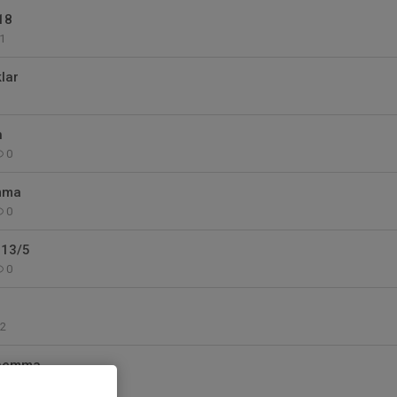
18
1
lar
h
0
mma
0
 13/5
0
2
 hemma
0