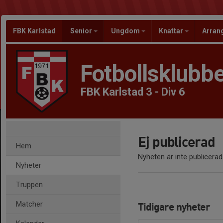
FBK Karlstad
Senior
Ungdom
Knattar
Arra
Fotbollsklubbe
FBK Karlstad 3 - Div 6
Ej publicerad
Hem
Nyheten är inte publicerad
Nyheter
Truppen
Matcher
Tidigare nyheter