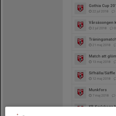
Gothia Cup 20
22 jul 2018
Vårsäsongen k
2 jul 2018
0
Träningsmatc
21 maj 2018
Match att glö
13 maj 2018
Sifhälla/Säffle
12 maj 2018
Munkfors
7 maj 2018
KB Karlskoga
30 apr 2018