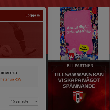
Logga in
umerera
heter via RSS