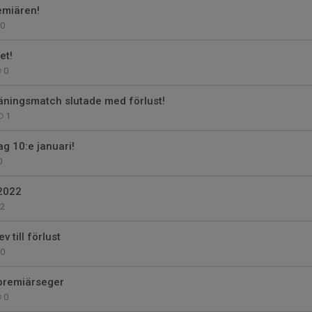
remiären!
0
et!
0
räningsmatch slutade med förlust!
1
g 10:e januari!
0
2022
2
v till förlust
0
 premiärseger
0