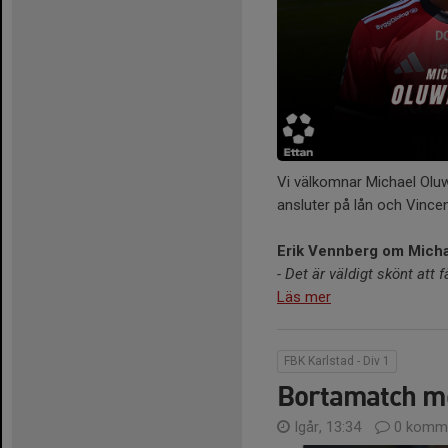
Vi välkomnar Michael Oluw
ansluter på lån och Vincent
Erik Vennberg om Micha
- Det är väldigt skönt att 
Läs mer
FBK Karlstad - Div 1
Bortamatch mo
Igår, 13:34
0 komme