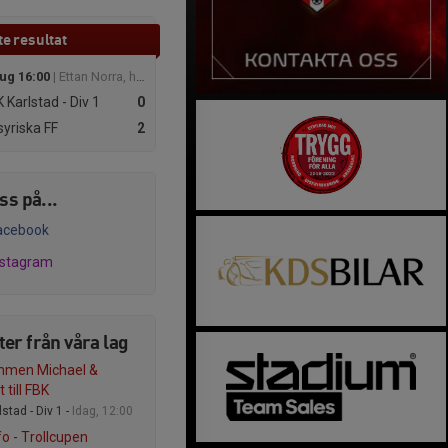
e resultat
aug 16:00
| Ettan Norra, herr 2026
 Karlstad - Div 1
0
yriska FF
2
oss på...
acebook
nstagram
er från våra lag
mmen Michael &
 till FBK
stad - Div 1 -
Idag, 12:00
fo - Trollcupen