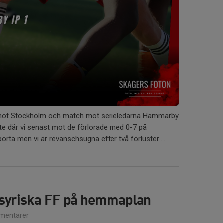
 mot Stockholm och match mot serieledarna Hammarby
möte där vi senast mot de förlorade med 0-7 på
rta men vi är revanschsugna efter två förluster....
ssyriska FF på hemmaplan
mentarer