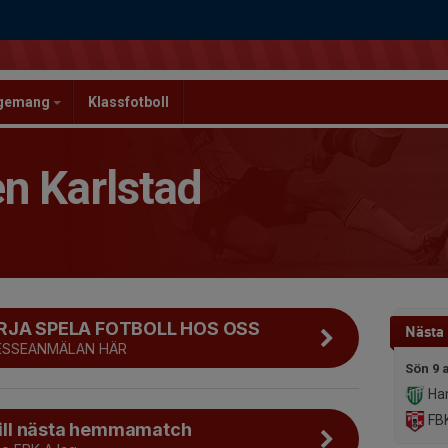
ngemang
Klassfotboll
n Karlstad
ÖRJA SPELA FOTBOLL HOS OSS
Nästa
RESSEANMÄLAN HÄR
Sön 9 
Ha
FBK
 till nästa hemmamatch