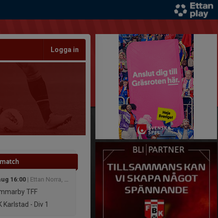
Logga in
 match
aug 16:00
| Ettan Norra, herr 2026
mmarby TFF
 Karlstad - Div 1