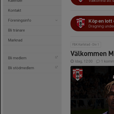
Kalender
Välkomna att s
Kontakt
Föreningsinfo
Köp en lott
Dragning under
Bli tränare
Marknad
FBK Karlstad - Div 1
Välkommen Mic
Bli medlem
Idag, 12:00
1 komm
Bli stödmedlem