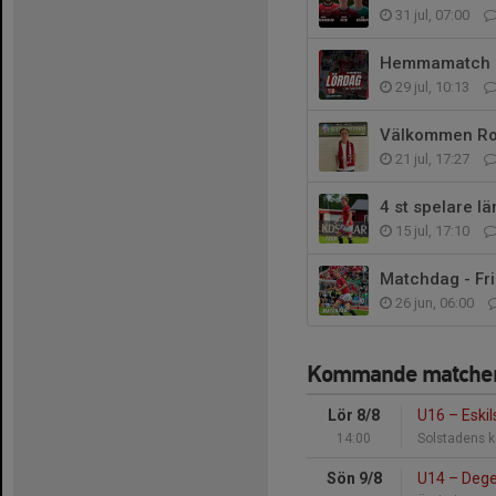
31 jul, 07:00
Hemmamatch på
29 jul, 10:13
Välkommen Ro
21 jul, 17:27
4 st spelare l
15 jul, 17:10
Matchdag - Fri
26 jun, 06:00
Kommande matche
Lör 8/8
U16
–
Eskil
14:00
Solstadens k
Sön 9/8
U14
–
Deger