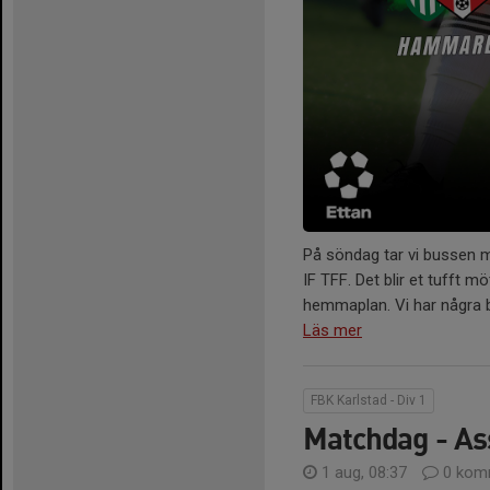
På söndag tar vi bussen
IF TFF. Det blir et tufft 
hemmaplan. Vi har några bo
Läs mer
FBK Karlstad - Div 1
Matchdag - A
1 aug, 08:37
0 kom