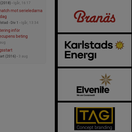
 (2018) -
Igår, 16:17
atch mot serieledarna
ndag
stad - Div 1 -
Igår, 13:34
ering inför
ecupens beting
 aug
sstart
art (2016) -
3 aug