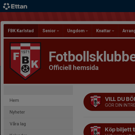
FBK Karlstad
Senior
Ungdom
Knattar
Arra
Fotbollsklubbe
Officiell hemsida
VILL DU B
Hem
GÖR DIN INT
Nyheter
Våra lag
Köp biljett