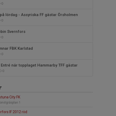
0
 lördag - Assyriska FF gästar Örsholmen
0
bin Svernfors
0
ämnar FBK Karlstad
0
 Entré när topplaget Hammarby TFF gästar
0
r
stuna City FK
onstgräsplan 1
fors IF 2012 röd