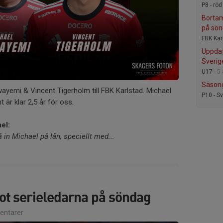
P8 - röd
Bortam
på sö
FBK Karl
Uppdat
Sverig
U17 -
5
Säsong
ayemi & Vincent Tigerholm till FBK Karlstad. Michael
P10 - Sv
 är klar 2,5 år för oss.
el:
få in Michael på lån, speciellt med...
t serieledarna på söndag
ntarer