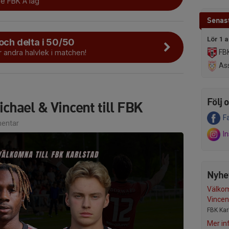
e FBK A lag
Senast
Lör 1 
 och delta i 50/50
FBK
 andra halvlek i matchen!
Ass
Följ 
hael & Vincent till FBK
F
entar
I
Nyhet
Välko
Vincent
FBK Karl
Mer in