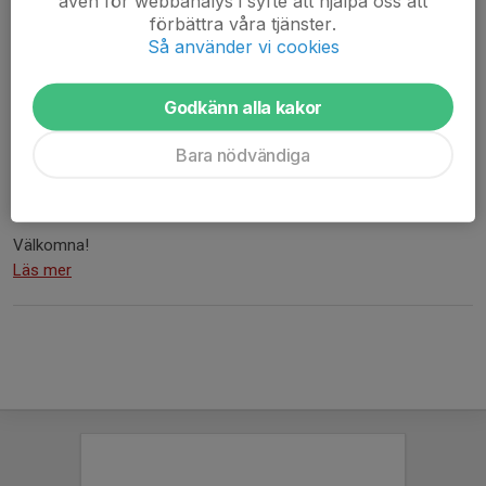
även för webbanalys i syfte att hjälpa oss att
förbättra våra tjänster.
Välkomna att testa och spela fotboll med våra flicklag!
Så använder vi cookies
Vi tränar onsdagar samt fredagar 17:30-18:30 på Örsholmens IP.
Under vinterhalvåret så kommer vi träna ett inomhuspass under
Godkänn alla kakor
veckan.
Bara nödvändiga
Intresseanmälan för nya spelare görs till
stefan.hermansson@fbkfotboll.com
Välkomna!
Läs mer