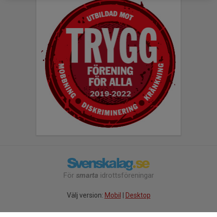
För
smarta
idrottsföreningar
Välj version:
Mobil
|
Desktop