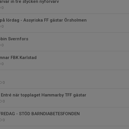
ärvar in tre stycken nyförvärv
0
 lördag - Assyriska FF gästar Örsholmen
0
bin Svernfors
0
ämnar FBK Karlstad
0
0
 Entré när topplaget Hammarby TFF gästar
0
 FREDAG - STÖD BARNDIABETESFONDEN
0