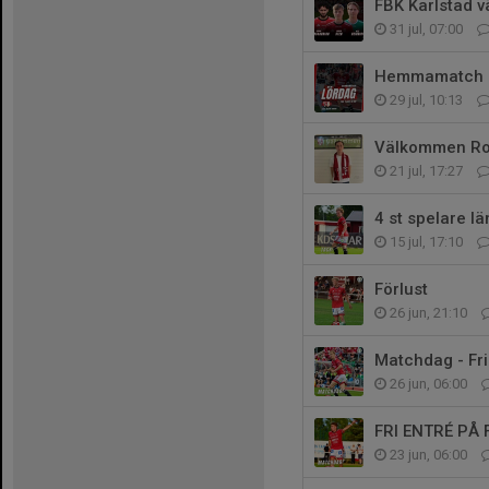
FBK Karlstad v
31 jul, 07:00
Hemmamatch på
29 jul, 10:13
Välkommen Ro
21 jul, 17:27
4 st spelare l
15 jul, 17:10
Förlust
26 jun, 21:10
Matchdag - Fri
26 jun, 06:00
FRI ENTRÉ PÅ
23 jun, 06:00