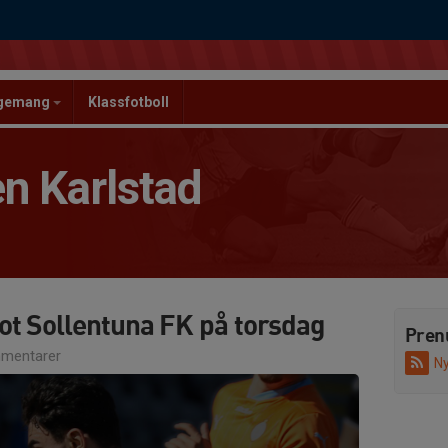
ngemang
Klassfotboll
n Karlstad
t Sollentuna FK på torsdag
Pren
mentarer
Ny