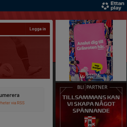
Logga in
umerera
heter via RSS