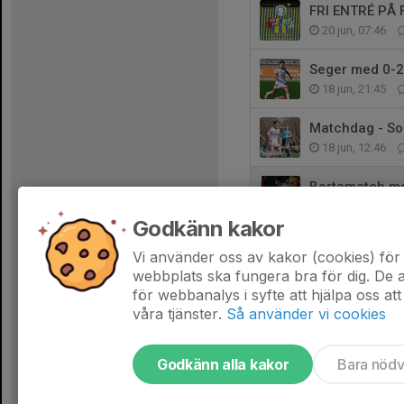
FRI ENTRÉ PÅ
20 jun, 07:46
Seger med 0-2 
18 jun, 21:45
Matchdag - So
18 jun, 12:46
Bortamatch mo
16 jun, 07:00
Godkänn kakor
Förlust med 3-
Vi använder oss av kakor (cookies) för 
14 jun, 18:30
webbplats ska fungera bra för dig. De
för webbanalys i syfte att hjälpa oss att
våra tjänster.
Så använder vi cookies
Godkänn alla kakor
Bara nöd