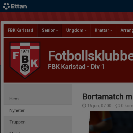
FBK Karlstad
Senior
Ungdom
Knattar
Arra
Fotbollsklubbe
FBK Karlstad - Div 1
Bortamatch mo
Hem
16 jun, 07:00
0 kom
Nyheter
Truppen