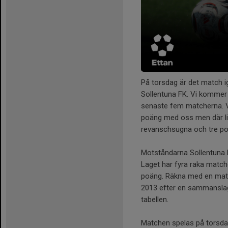
På torsdag är det match i
Sollentuna FK. Vi kommer 
senaste fem matcherna. Vi 
poäng med oss men där lite
revanschsugna och tre p
Motståndarna Sollentuna F
Laget har fyra raka match
poäng. Räkna med en match
2013 efter en sammanslagn
tabellen.
Matchen spelas på torsdag