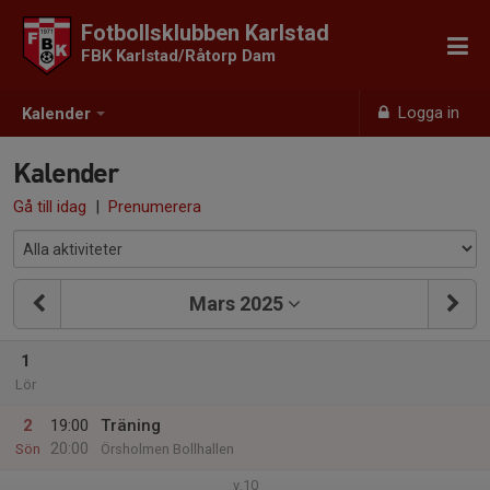
Fotbollsklubben Karlstad
FBK Karlstad/Råtorp Dam
Logga in
Kalender
Kalender
Gå till idag
|
Prenumerera
Mars 2025
1
Lör
2
19:00
Träning
20:00
Sön
Örsholmen Bollhallen
v.10