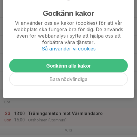
17
Godkänn kakor
Mån
Vi använder oss av kakor (cookies) för att vår
18
18:00
Träning
webbplats ska fungera bra för dig. De används
19:15
Tis
Råtorpsvallen
även för webbanalys i syfte att hjälpa oss att
19
förbättra våra tjänster.
Så använder vi cookies
Ons
20
Godkänn alla kakor
Tor
21
Bara nödvändiga
Fre
22
Lör
23
13:00
Träningsmatch mot Värmlandsbro
15:00
Sön
Örsholmen (utomhus)
v.13