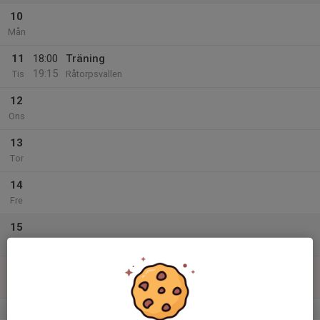
10
Mån
11
18:00
Träning
19:15
Tis
Råtorpsvallen
12
Ons
13
Tor
14
Fre
15
Lör
16
19:00
Träning
20:00
Sön
Örsholmen Bollhallen
v.12