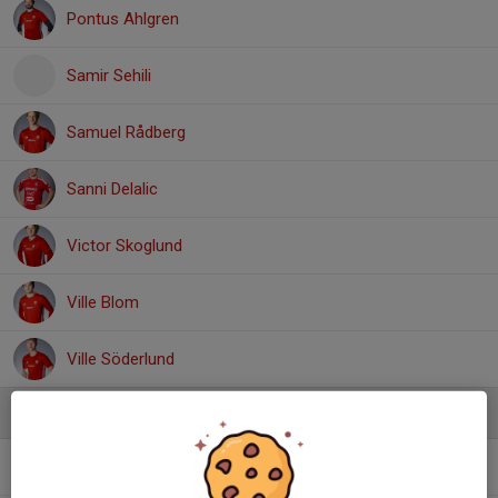
Pontus Ahlgren
Samir Sehili
Samuel Rådberg
Sanni Delalic
Victor Skoglund
Ville Blom
Ville Söderlund
Ledare
Hasan Yuksel
Assisterande tränare