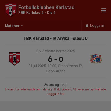
Fotbollsklubben Karlstad
FBK Karlstad 2 - Div 4
Logga in
Matcher
FBK Karlstad - IK Arvika Fotboll U
Div 5 västra herrar 2025
6 - 0
31 jul 2025, 19:00, Örsholmens IP,
Coop Arena
Samling 17:30
Endast kallade kunde anmäla sig till aktiviteten. 18 personer var kallade.
Logga in här