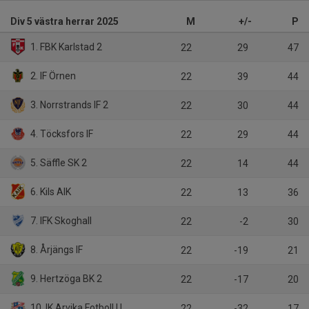
Div 5 västra herrar 2025
M
+/-
P
1. FBK Karlstad 2
22
29
47
2. IF Örnen
22
39
44
3. Norrstrands IF 2
22
30
44
4. Töcksfors IF
22
29
44
5. Säffle SK 2
22
14
44
6. Kils AIK
22
13
36
7. IFK Skoghall
22
-2
30
8. Årjängs IF
22
-19
21
9. Hertzöga BK 2
22
-17
20
10. IK Arvika Fotboll U
22
-32
17