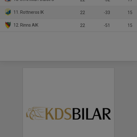
11. Rottneros IK
22
-33
15
12. Rinns AIK
22
-51
15