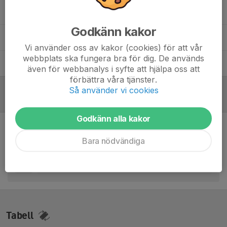
Jan Söderlund
Målvaktstränare
Godkänn kakor
Sonny Samson-akpan
Huvudansvarig Tränare
Vi använder oss av kakor (cookies) för att vår
webbplats ska fungera bra för dig. De används
Tobias Rådberg
Assisterande Tränare
även för webbanalys i syfte att hjälpa oss att
förbättra våra tjänster.
Så använder vi cookies
Referat
Godkänn alla kakor
Inget skrivet
Bara nödvändiga
Tabell