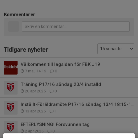
Kommentarer
Tidigare nyheter
Välkommen till lagsidan för FBK J19
7 maj, 14:16
0
Träning P17/16 söndag 20/4 inställd
20 apr 2025
0
Inställt-Föräldramöte P17/16 söndag 13/4 18:15-19:30
13 apr 2025
1
EFTERLYSNING! Försvunnen tag
2 apr 2025
0