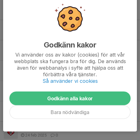
Bra jobbat!
30 mar 2025
1
Rabatthäften
28 mar 2025
0
Godkänn kakor
Anmälan planvärdar 29-30/3
Vi använder oss av kakor (cookies) för att vår
23 mar 2025
0
webbplats ska fungera bra för dig. De används
även för webbanalys i syfte att hjälpa oss att
Uppdatering Planvärdar 29-30/3
förbättra våra tjänster.
16 mar 2025
0
Så använder vi cookies
Fotografering ons 12/3
9 mar 2025
0
Godkänn alla kakor
Planvärdar till Landskampen 29/3-30/3
Bara nödvändiga
27 feb 2025
0
Lite info om kommande kiosktider
24 feb 2025
0