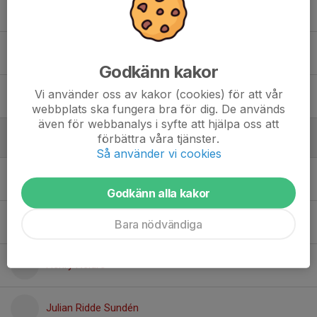
Per Ridde Sundén
Ledare
Fredrik Nordgren
Ledare
Godkänn kakor
Sohail Farman
Vi använder oss av kakor (cookies) för att vår
Ledare
webbplats ska fungera bra för dig. De används
även för webbanalys i syfte att hjälpa oss att
förbättra våra tjänster.
Spelare
Så använder vi cookies
August Ambjörnsson
Godkänn alla kakor
Erik Oscar Rogne
Bara nödvändiga
Henry Neidre
Julian Ridde Sundén