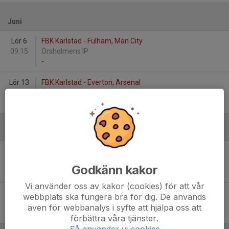
Juni
Lör 6
FBK Karlstad - Fulham, Man City
09:15
Örsholmens IP
-
Lör 13
FBK Karlstad - Everton, Arsenal
09:15
Örsholmens IP
-
Augusti
Lör 22
FBK Karlstad - Man United, Brighton
09:15
Örsholmens IP
Godkänn kakor
-
Vi använder oss av kakor (cookies) för att vår
Lör 29
Liverpool, Nottingham - FBK Karlstad
webbplats ska fungera bra för dig. De används
09:15
Örsholmens IP
även för webbanalys i syfte att hjälpa oss att
-
förbättra våra tjänster.
Så använder vi cookies