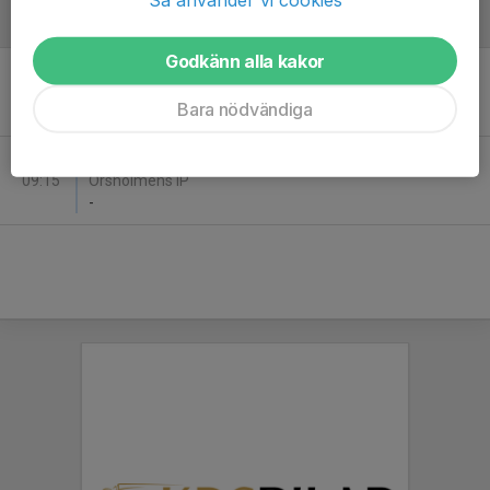
September
Godkänn alla kakor
Lör 5
FBK Karlstad - Chelsea, Tottenham
09:15
Örsholmens IP
Bara nödvändiga
-
Lör 12
FBK Karlstad - Aston Villa, Fulham
09:15
Örsholmens IP
-