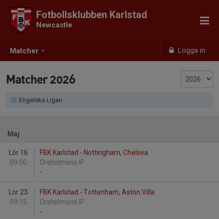
Fotbollsklubben Karlstad
Newcastle
Logga in
Matcher
Matcher 2026
Engelska Ligan
Maj
Lör 16
FBK Karlstad - Nottingham, Chelsea
09:00
Örsholmens IP
-
Lör 23
FBK Karlstad - Tottenham, Aston Villa
09:15
Örsholmens IP
-