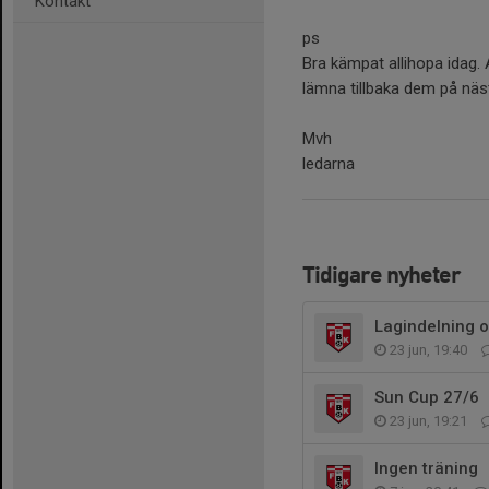
Kontakt
ps
Bra kämpat allihopa idag.
lämna tillbaka dem på näst
Mvh
ledarna
Tidigare nyheter
Lagindelning 
23 jun, 19:40
Sun Cup 27/6
23 jun, 19:21
Ingen träning