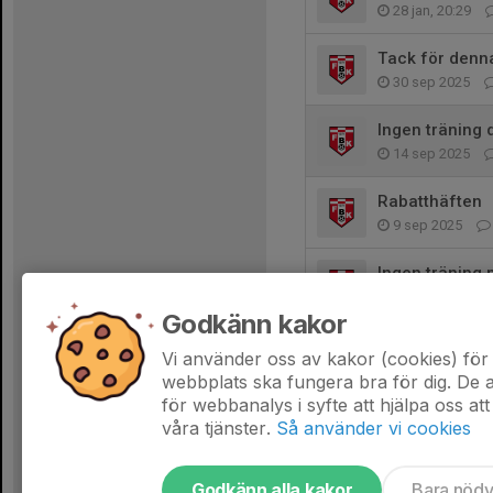
28 jan, 20:29
Tack för denn
30 sep 2025
Ingen träning 
14 sep 2025
Rabatthäften
9 sep 2025
Ingen träning 
9 sep 2025
Godkänn kakor
Kiosk
Vi använder oss av kakor (cookies) för 
1 sep 2025
webbplats ska fungera bra för dig. De
för webbanalys i syfte att hjälpa oss att
våra tjänster.
Så använder vi cookies
Godkänn alla kakor
Bara nöd