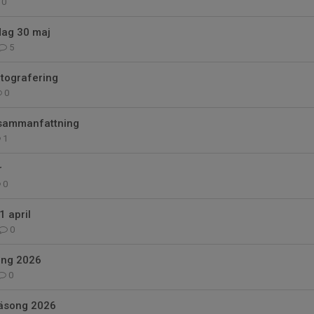
0
dag 30 maj
5
otografering
0
sammanfattning
1
r
0
1 april
0
ong 2026
0
äsong 2026