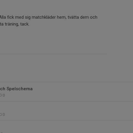
 Alla fick med sig matchkläder hem, tvätta dem och
a träning, tack.
och Spelschema
0
0