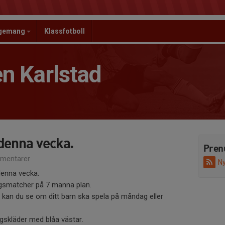
ngemang
Klassfotboll
n Karlstad
denna vecka.
Pren
mentarer
Ny
 denna vecka.
ingsmatcher på 7 manna plan.
är kan du se om ditt barn ska spela på måndag eller
ingskläder med blåa västar.