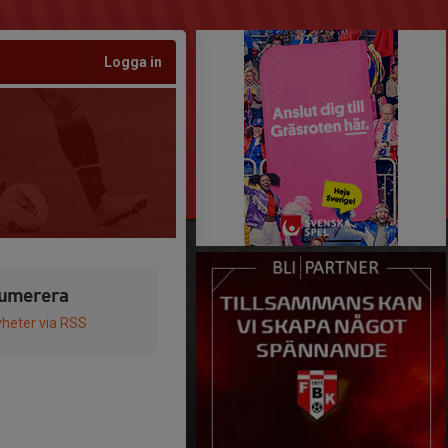
Logga in
umerera
heter via RSS