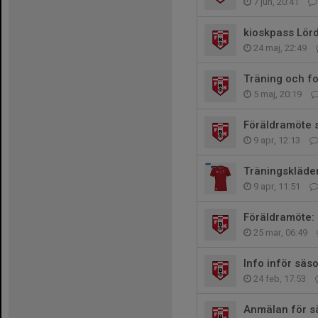
7 jun, 20:41
kioskpass Lör
24 maj, 22:49
Träning och f
5 maj, 20:19
Föräldramöte 
9 apr, 12:13
Träningskläde
9 apr, 11:51
Föräldramöte: 
25 mar, 06:49
Info inför säs
24 feb, 17:53
Anmälan för s