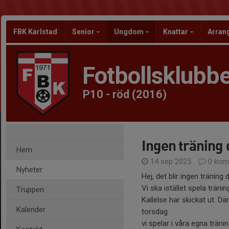
FBK Karlstad
Senior
Ungdom
Knattar
Arra
Fotbollsklubbe
P10 - röd (2016)
Ingen träning 
Hem
14 sep 2025
0 kom
Nyheter
Hej, det blir ingen träning
Vi ska istället spela trän
Truppen
Kallelse har skickat ut. D
Kalender
torsdag.
vi spelar i våra egna trän