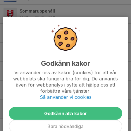
Sommaruppehåll
28 jun, 23:02
0
Sun cup
23 jun, 20:58
1
Spelschema Sun cup
22 jun, 11:29
0
Godkänn kakor
Kioskpass 7 juni schema ute
Vi använder oss av kakor (cookies) för att vår
27 maj, 15:16
15
webbplats ska fungera bra för dig. De används
även för webbanalys i syfte att hjälpa oss att
Kioskpass söndag 7 juni
förbättra våra tjänster.
20 maj, 14:08
1
Så använder vi cookies
Matchkläder och fotografering
2 maj, 19:21
0
Godkänn alla kakor
Ingen träningsmatch nästa vecka, flyttas fram
Bara nödvändiga