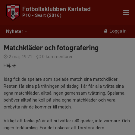
Fotbollsklubben Karlstad
P10 - Svart (2016)
Logga in
Nyheter
Matchkläder och fotografering
2 maj, 19:21
0 kommentarer
Hej, ☀️
Idag fick de spelare som spelade match sina matchkläder.
Resten får sina på träningen på tisdag. I år får alla tvätta sina
egna matchkläder, alltså ingen gemensam tvättning. Spelarna
behöver alltså ha koll på sina egna matchkläder och vara
ombytta när de kommer till match.
Viktigt att tänka på är att ni tvättar i 40 grader, inte varmare. Och
ingen torktumling. För det riskerar att förstöra dem.