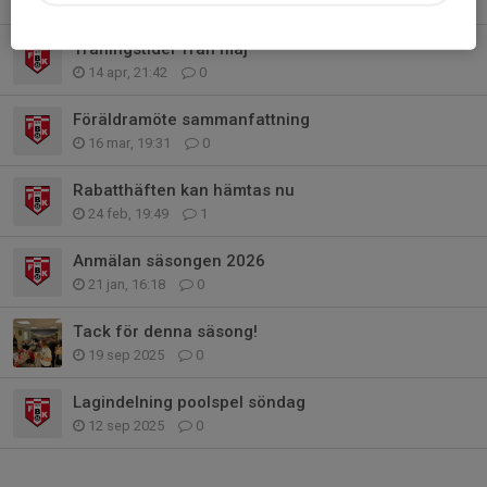
16 apr, 20:16
0
Träningstider från maj
14 apr, 21:42
0
Föräldramöte sammanfattning
16 mar, 19:31
0
Rabatthäften kan hämtas nu
24 feb, 19:49
1
Anmälan säsongen 2026
21 jan, 16:18
0
Tack för denna säsong!
19 sep 2025
0
Lagindelning poolspel söndag
12 sep 2025
0