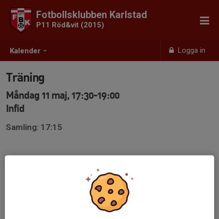
Fotbollsklubben Karlstad
P11 Röd&vit (2015)
Logga in
Kalender
Träning
Måndag 11 maj, 17:30-19:00
Infid
Samling: 17:15