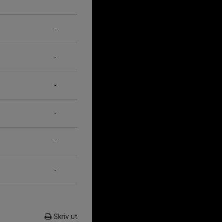
-
-
-
-
-
-
Skriv ut