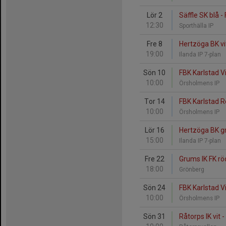
Lör 2
Säffle SK blå -
12:30
Sporthälla IP
Fre 8
Hertzöga BK vi
19:00
Ilanda IP 7-plan
Sön 10
FBK Karlstad Vi
10:00
Örsholmens IP
Tor 14
FBK Karlstad Rö
10:00
Örsholmens IP
Lör 16
Hertzöga BK gr
15:00
Ilanda IP 7-plan
Fre 22
Grums IK FK rö
18:00
Grönberg
Sön 24
FBK Karlstad V
10:00
Örsholmens IP
Sön 31
Råtorps IK vit 