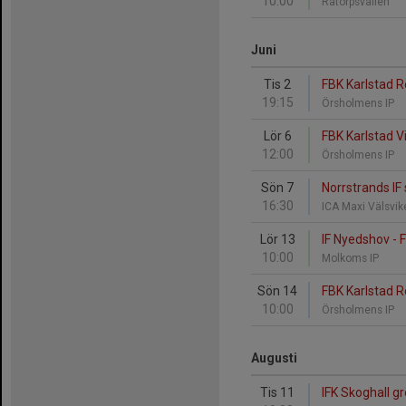
10:00
Råtorpsvallen
Juni
Tis 2
FBK Karlstad Rö
19:15
Örsholmens IP
Lör 6
FBK Karlstad Vit
12:00
Örsholmens IP
Sön 7
Norrstrands IF 
16:30
ICA Maxi Välsvi
Lör 13
IF Nyedshov - F
10:00
Molkoms IP
Sön 14
FBK Karlstad Rö
10:00
Örsholmens IP
Augusti
Tis 11
IFK Skoghall g