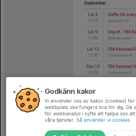
September
Lör 5
Säffle SK oran
10:00
Sporthälla IP
Lör 5
Deje IK - FBK K
11:00
Älvkroksvallen
Lör 12
FBK Karlstad Rö
11:00
Örsholmens IP
Sön 13
FBK Karlstad Vit
10:00
Örsholmens IP
Lör 19
IF Karlstad Fotb
Godkänn kakor
09:30
Våxnäs IP
Vi använder oss av kakor (cookies) för 
Sön 20
FBK Karlstad Rö
webbplats ska fungera bra för dig. De
12:00
Örsholmens IP
för webbanalys i syfte att hjälpa oss att
våra tjänster.
Så använder vi cookies