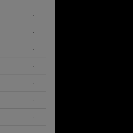
-
-
-
-
-
-
-