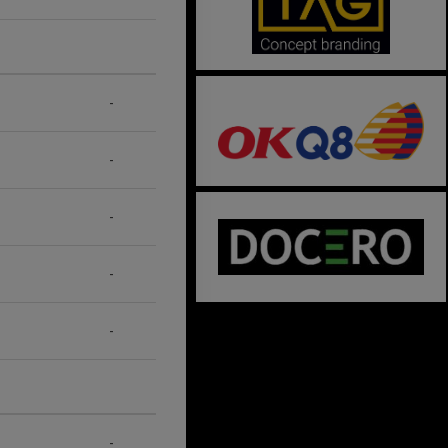
-
-
-
-
-
-