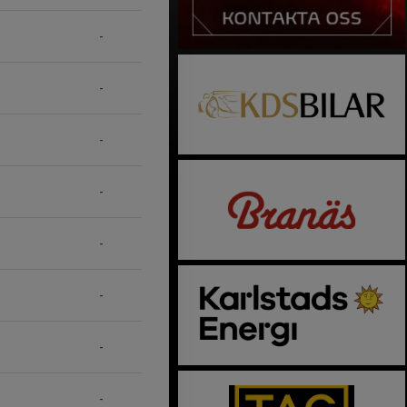
-
-
-
-
-
-
-
-