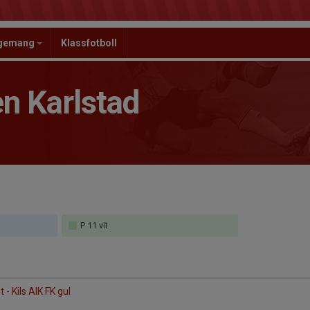
ngemang
Klassfotboll
n Karlstad
P 11 vit
 - Kils AIK FK gul