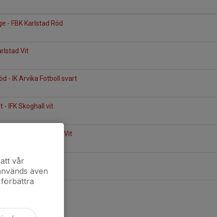
ge - FBK Karlstad Röd
arlstad Vit
d - IK Arvika Fotboll svart
 - IFK Skoghall vit
oll blå - FBK Karlstad Vit
att vår
d - IF Viken
 används även
 förbättra