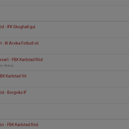
d - IFK Skoghall gul
 - IK Arvika Fotboll vit
svart - FBK Karlstad Röd
ken Arena
BK Karlstad Vit
d - Borgviks IF
rön - FBK Karlstad Röd