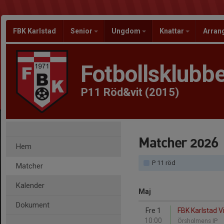
FBK Karlstad
Senior
Ungdom
Knattar
Arra
Fotbollsklubbe
P11 Röd&vit (2015)
Matcher 2026
Hem
P 11 röd
Matcher
Kalender
Maj
Dokument
Fre 1
FBK Karlstad Vit
10:00
Örsholmens IP