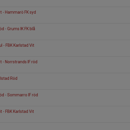
it - Hammarö FK syd
öd - Grums IK FK blå
l - FBK Karlstad Vit
t - Norrstrands IF röd
arlstad Röd
öd - Sommarro IF röd
 - FBK Karlstad Vit