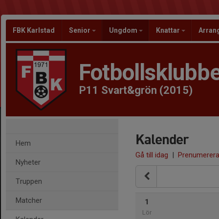
FBK Karlstad
Senior
Ungdom
Knattar
Arra
Fotbollsklubbe
P11 Svart&grön (2015)
Kalender
Hem
Gå till idag
|
Prenumerer
Nyheter
Truppen
Matcher
1
Lör