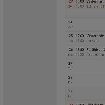
23
16:00
Vinterträn
17:00
Sön
Bollhallen & l
24
Mån
25
17:00
Vinter trän
18:00
Tis
Bollhallen
26
18:30
Föräldramö
19:30
Ons
Klubbstugan
27
Tor
28
Fre
29
Lör