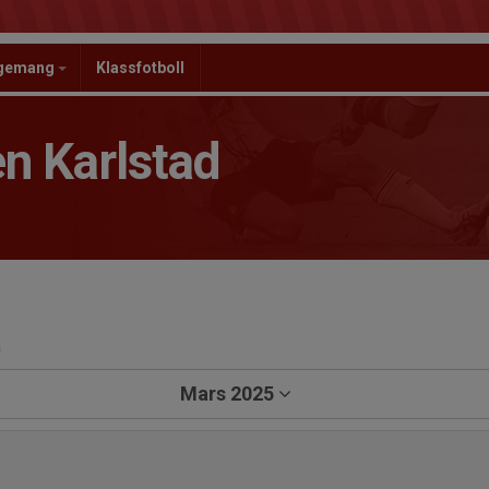
ngemang
Klassfotboll
n Karlstad
a
Mars 2025