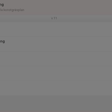
ing
illa konstgräsplan
v.11
ing