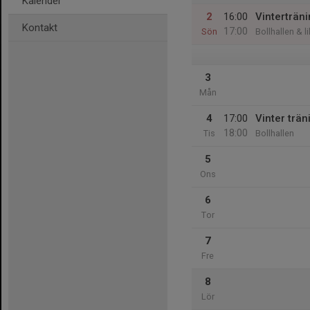
Kalender
2
16:00
Vinterträn
Kontakt
17:00
Sön
Bollhallen & l
3
Mån
4
17:00
Vinter trän
18:00
Tis
Bollhallen
5
Ons
6
Tor
7
Fre
8
Lör