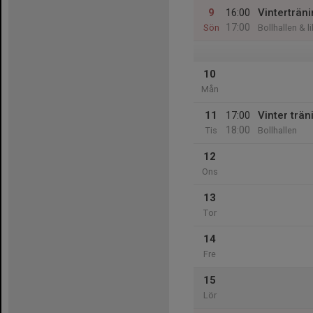
9
16:00
Vinterträn
17:00
Sön
Bollhallen & l
10
Mån
11
17:00
Vinter trän
18:00
Tis
Bollhallen
12
Ons
13
Tor
14
Fre
15
Lör