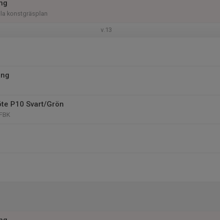
ing
illa konstgräsplan
v.13
ing
te P10 Svart/Grön
 FBK