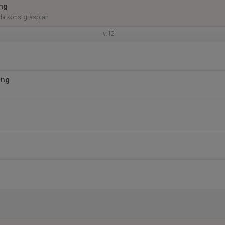
ing
illa konstgräsplan
v.12
ing