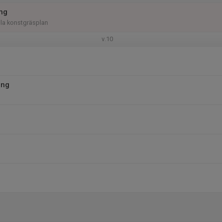
ing
illa konstgräsplan
v.10
ing