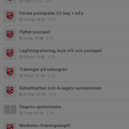
5 jun, 21:32
0
Första poolspelet 23 maj + info
22 maj, 18:43
0
Flyttat poolspel
3 maj, 15:08
0
Lagfotografering, kick-off och poolspel
28 apr, 19:46
0
Träningar på naturgräs
14 apr, 12:54
0
Rabatthäften och A-lagets seriepremiär
31 mar, 21:19
0
Dagens spelschema
7 mar, 09:35
0
Medlems-/träningsavgift