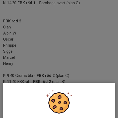
Kl.14.20
FBK röd 1
- Forshaga svart (plan C)
FBK röd 2
Cian
Albin W
Oscar
Philippe
Sigge
Marcel
Henry
Kl.9.40 Grums blå -
FBK röd 2
(plan C)
Kl.11.40 FBK vit -
FBK röd 2
(plan B)
Kl.13.00
FBK röd 2
- Forshaga svart (plan D)
Kl.14.20
FBK röd 2
- Grums vit (plan B
Dela nyhet