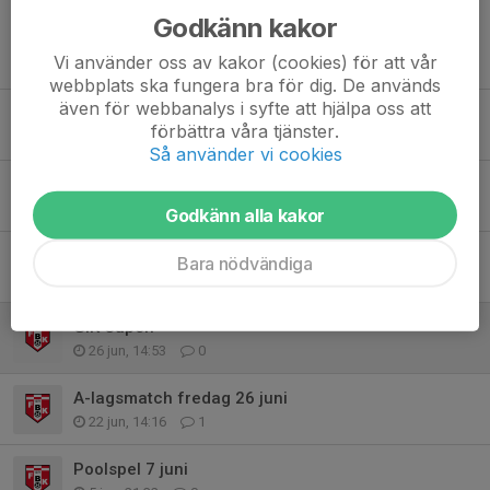
Godkänn kakor
Tidigare nyheter
Vi använder oss av kakor (cookies) för att vår
webbplats ska fungera bra för dig. De används
även för webbanalys i syfte att hjälpa oss att
Mer info - Trollcupen
förbättra våra tjänster.
Idag, 12:56
0
Så använder vi cookies
Mer info - Trollcupen
6 aug, 16:17
0
Godkänn alla kakor
Trollcupen 8 augusti
Bara nödvändiga
31 jul, 14:26
0
GIK Cupen
26 jun, 14:53
0
A-lagsmatch fredag 26 juni
22 jun, 14:16
1
Poolspel 7 juni