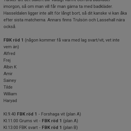
imorgon, så om man vill får man gärna ta med badkläder.
Hasseldalen ligger inte allt för långt bort, så dit kanske vi kan åka
efter sista matcherna. Annars finns Trulsön och Lassehall nära
också.
FBK röd 1
(någon kommer få vara med lag svart/vit, vet inte
vem än)
Alfred
Frej
Albin K
Amir
Sainey
Tilde
William
Haryad
Kl.9.40
FBK röd 1
- Forshaga vit (plan A)
Kl.11.00 Grums vit -
FBK röd 1
(plan A)
Kl.13.00 FBK svart -
FBK röd 1
(plan B)