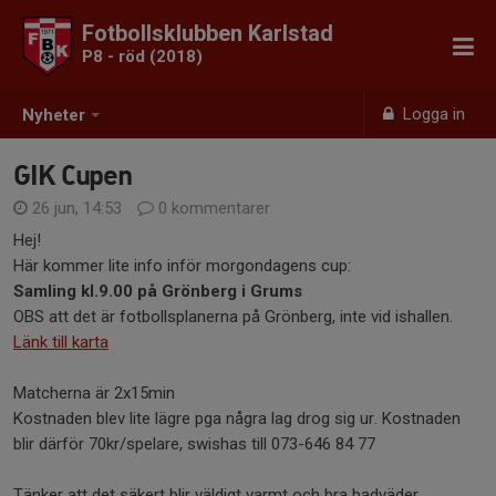
Fotbollsklubben Karlstad
P8 - röd (2018)
Logga in
Nyheter
GIK Cupen
26 jun, 14:53
0 kommentarer
Hej!
Här kommer lite info inför morgondagens cup:
Samling
kl.9.00 på Grönberg i Grums
OBS att det är fotbollsplanerna på Grönberg, inte vid ishallen.
Länk till karta
Matcherna är 2x15min
Kostnaden blev lite lägre pga några lag drog sig ur. Kostnaden
blir därför 70kr/spelare, swishas till 073-646 84 77
Tänker att det säkert blir väldigt varmt och bra badväder