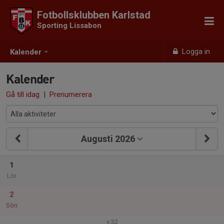
Fotbollsklubben Karlstad
Sporting Lissabon
Logga in
Kalender
Kalender
Gå till idag
|
Prenumerera
Augusti 2026
1
Lör
2
Sön
v.32