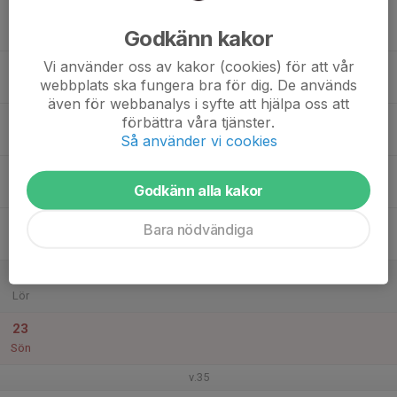
17
Godkänn kakor
Mån
Vi använder oss av kakor (cookies) för att vår
18
webbplats ska fungera bra för dig. De används
Tis
även för webbanalys i syfte att hjälpa oss att
19
förbättra våra tjänster.
Så använder vi cookies
Ons
20
Godkänn alla kakor
Tor
21
Bara nödvändiga
Fre
22
Lör
23
Sön
v.35