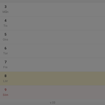
3
Mån
4
Tis
5
Ons
6
Tor
7
Fre
8
Lör
9
Sön
v.33