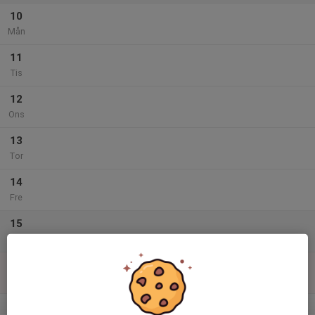
10
Mån
11
Tis
12
Ons
13
Tor
14
Fre
15
Lör
16
Sön
v.34