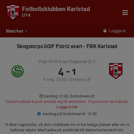
Fotbollsklubben Karlstad
U14
Logga in
Matcher
Skogstorps GOIF P2012 svart - FBK Karlstad
Pojk 9m9 Svart Regional Gr.2
4 - 1
9 maj, 16:00, Orrlidens IP
Samling 12:00, Örsholmens IP
Endast kallade kunde anmäla sig till aktiviteten. 15 personer var kallade.
Logga in här
Samling på Örsholmen kl. 12.00
Vi åker i egna bilar, så skriv i kallelsen om ni har lediga platser eller om ni
behöver skjuts. Med tanke på avståndet till denna bortamatch bör