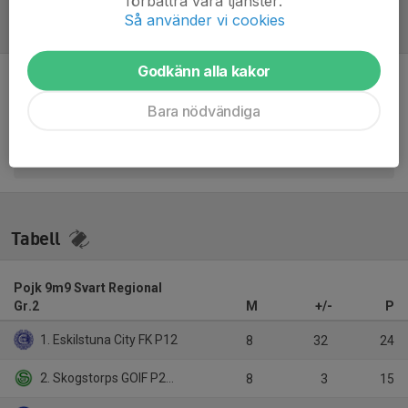
förbättra våra tjänster.
Så använder vi cookies
Referat
Godkänn alla kakor
Inget referat skrivet
Bara nödvändiga
Tabell
Pojk 9m9 Svart Regional
Gr.2
M
+/-
P
1. Eskilstuna City FK P12
8
32
24
2. Skogstorps GOIF P2012 svart
8
3
15