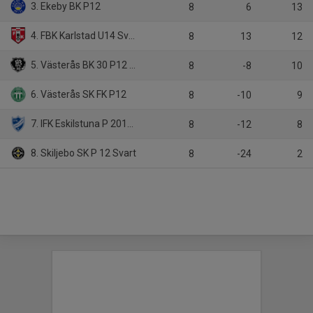
3. Ekeby BK P12
8
6
13
4. FBK Karlstad U14 Svart
8
13
12
5. Västerås BK 30 P12 SVART
8
-8
10
6. Västerås SK FK P12
8
-10
9
7. IFK Eskilstuna P 2012 Vit
8
-12
8
8. Skiljebo SK P 12 Svart
8
-24
2