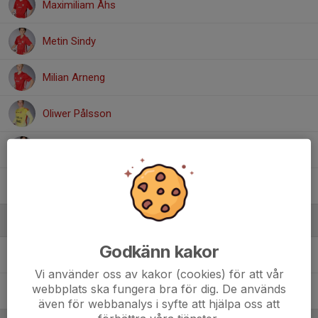
Maximiliam Åhs
Metin Sindy
Milian Arneng
Oliwer Pålsson
Srirang Thapa
Valter Ruuth
Ledare
Godkänn kakor
Henrik Arneng
Tränare
Vi använder oss av kakor (cookies) för att vår
webbplats ska fungera bra för dig. De används
Martin Åhs
Tränare
även för webbanalys i syfte att hjälpa oss att