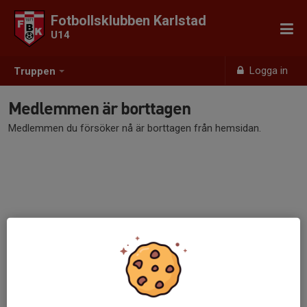
Fotbollsklubben Karlstad
U14
Logga in
Truppen
Medlemmen är borttagen
Medlemmen du försöker nå är borttagen från hemsidan.