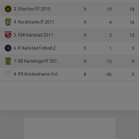
3. Storfors FF 2010
9
19
18
4. Nordmarks IF 2011
9
-4
16
5. FBK Karlstad 2011
9
2
13
6. IF Karlstad Fotboll 2011 svart
9
1
9
7. KB Karlskoga FF 2011 gul
9
-15
9
8. IFK Kristinehamn Fotboll blå
8
-46
0