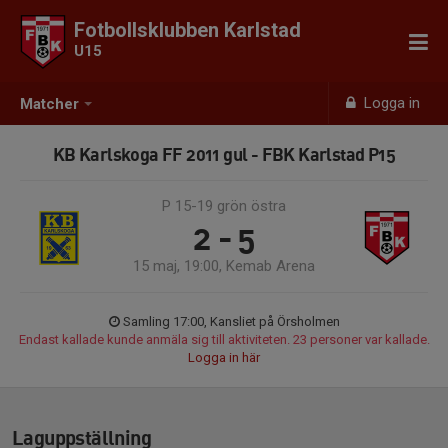
Fotbollsklubben Karlstad
U15
Logga in
Matcher
KB Karlskoga FF 2011 gul - FBK Karlstad P15
P 15-19 grön östra
2 - 5
15 maj, 19:00, Kemab Arena
Samling 17:00, Kansliet på Örsholmen
Endast kallade kunde anmäla sig till aktiviteten. 23 personer var kallade.
Logga in här
Laguppställning