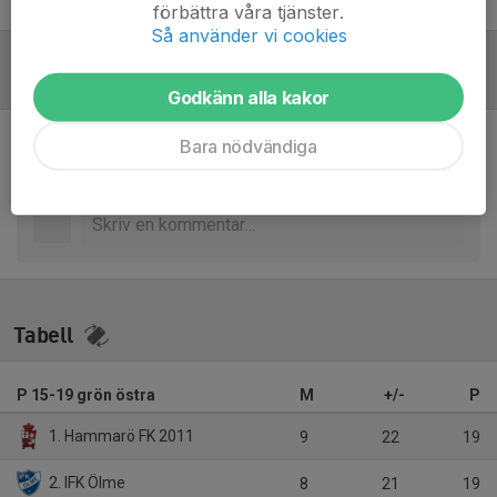
Hannes Lund
Assisterande tränare
förbättra våra tjänster.
Så använder vi cookies
Referat
Godkänn alla kakor
Bara nödvändiga
Inget referat skrivet
Tabell
P 15-19 grön östra
M
+/-
P
1. Hammarö FK 2011
9
22
19
2. IFK Ölme
8
21
19