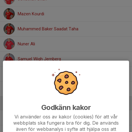
Mazen Kourdi
Muhammed Baker Saadat Taha
Nuner Ali
Samuel Wigh Jernberg
Shad Syndy
Theo Asp
Ledare
Godkänn kakor
Vi använder oss av kakor (cookies) för att vår
Fredrik Jernberg
Assisterande tränare
webbplats ska fungera bra för dig. De används
även för webbanalys i syfte att hjälpa oss att