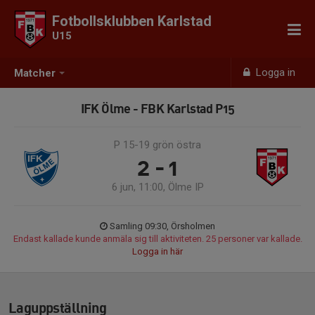
Fotbollsklubben Karlstad
U15
Logga in
Matcher
IFK Ölme - FBK Karlstad P15
P 15-19 grön östra
2 - 1
6 jun, 11:00, Ölme IP
Samling 09:30, Örsholmen
Endast kallade kunde anmäla sig till aktiviteten. 25 personer var kallade.
Logga in här
Laguppställning