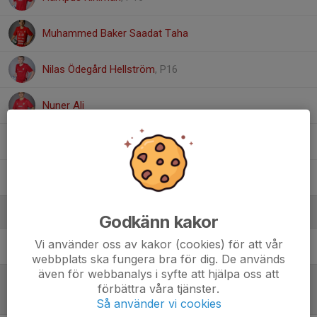
Muhammed Baker Saadat Taha
Nilas Ödegård Hellström
, P16
Nuner Ali
Oskar Holmgren
Theo Asp
Ledare
Godkänn kakor
Vi använder oss av kakor (cookies) för att vår
Hamdi Ben Zemzem
Huvudansvarig tränare
webbplats ska fungera bra för dig. De används
även för webbanalys i syfte att hjälpa oss att
förbättra våra tjänster.
Referat
Så använder vi cookies