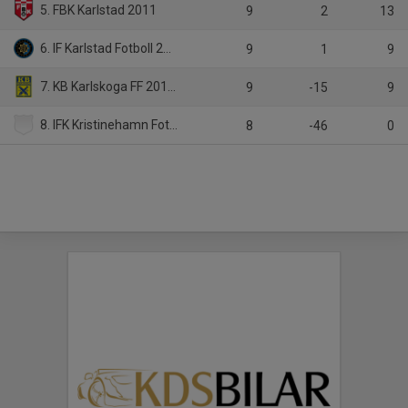
5. FBK Karlstad 2011
9
2
13
6. IF Karlstad Fotboll 2011 svart
9
1
9
7. KB Karlskoga FF 2011 gul
9
-15
9
8. IFK Kristinehamn Fotboll blå
8
-46
0