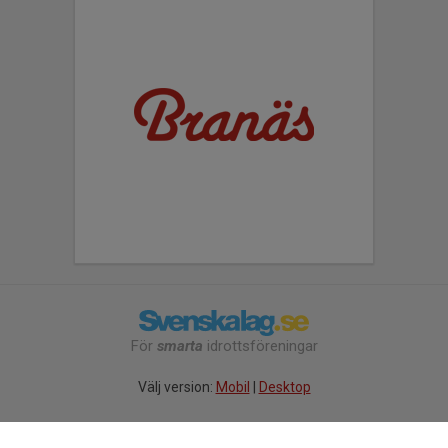
För
smarta
idrottsföreningar
Välj version:
Mobil
|
Desktop