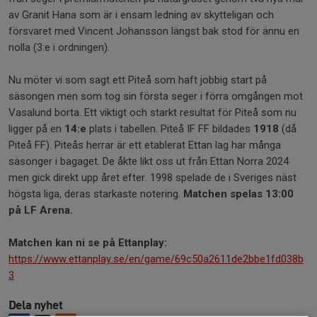
av Granit Hana som är i ensam ledning av skytteligan och
försvaret med Vincent Johansson längst bak stod för ännu en
nolla (3:e i ordningen).
Nu möter vi som sagt ett Piteå som haft jobbig start på
säsongen men som tog sin första seger i förra omgången mot
Vasalund borta. Ett viktigt och starkt resultat för Piteå som nu
ligger på en
14:e
plats i tabellen. Piteå IF FF bildades
1918
(då
Piteå FF). Piteås herrar är ett etablerat Ettan lag har många
säsonger i bagaget. De åkte likt oss ut från Ettan Norra 2024
men gick direkt upp året efter. 1998 spelade de i Sveriges näst
högsta liga, deras starkaste notering.
Matchen spelas 13:00
på LF Arena.
Matchen kan ni se på Ettanplay:
https://www.ettanplay.se/en/game/69c50a2611de2bbe1fd038b
3
Dela nyhet