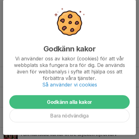
Kommentarer
Godkänn kakor
Tidigare nyheter
Vi använder oss av kakor (cookies) för att vår
webbplats ska fungera bra för dig. De används
även för webbanalys i syfte att hjälpa oss att
Bortamatch mot serieledarna på söndag
förbättra våra tjänster.
Idag, 13:34
0
Så använder vi cookies
Förlust med 0-2
1 aug, 23:14
0
Godkänn alla kakor
Matchdag - Assyriska FF på hemmaplan
Bara nödvändiga
1 aug, 08:37
0
FBK Karlstad värvar in tre stycken nyförvärv