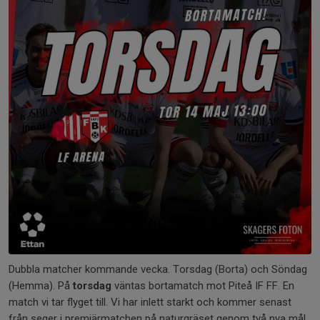
Dubbla matcher kommande vecka. Torsdag (Borta) och Söndag
(Hemma). På
torsdag
väntas bortamatch mot Piteå IF FF. En
match vi tar flyget till. Vi har inlett starkt och kommer senast
från seger i premiärmatchen på naturgräset genom två nya mål