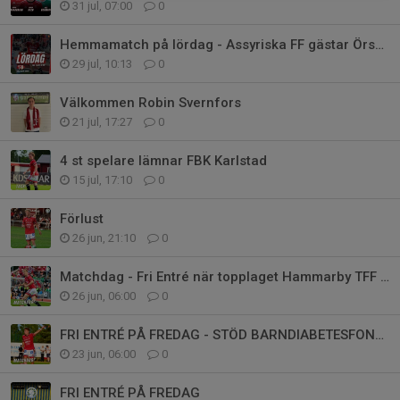
31 jul, 07:00
0
Hemmamatch på lördag - Assyriska FF gästar Örsholmen
29 jul, 10:13
0
Välkommen Robin Svernfors
21 jul, 17:27
0
4 st spelare lämnar FBK Karlstad
15 jul, 17:10
0
Förlust
26 jun, 21:10
0
Matchdag - Fri Entré när topplaget Hammarby TFF gästar
26 jun, 06:00
0
FRI ENTRÉ PÅ FREDAG - STÖD BARNDIABETESFONDEN
23 jun, 06:00
0
FRI ENTRÉ PÅ FREDAG