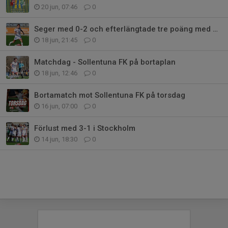
20 jun, 07:46
0
Seger med 0-2 och efterlängtade tre poäng med hem till Karlstad
18 jun, 21:45
0
Matchdag - Sollentuna FK på bortaplan
18 jun, 12:46
0
Bortamatch mot Sollentuna FK på torsdag
16 jun, 07:00
0
Förlust med 3-1 i Stockholm
14 jun, 18:30
0