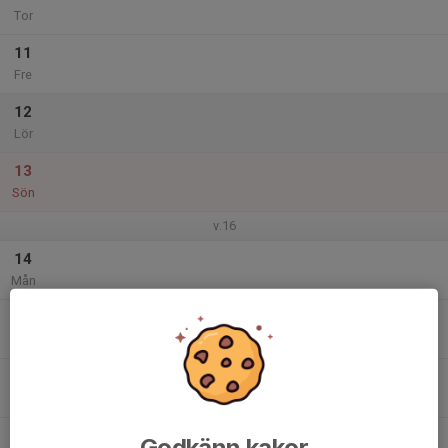
Tor
11
Fre
12
Lör
13
Sön
v.16
14
Mån
15
Tis
16
Ons
17
Godkänn kakor