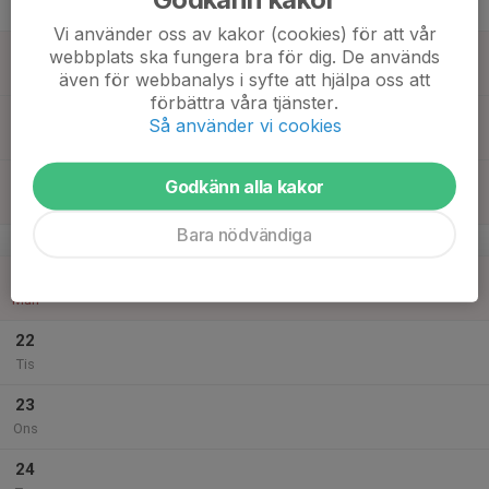
Tor
Vi använder oss av kakor (cookies) för att vår
18
webbplats ska fungera bra för dig. De används
Fre
även för webbanalys i syfte att hjälpa oss att
förbättra våra tjänster.
19
Så använder vi cookies
Lör
20
Godkänn alla kakor
Sön
Bara nödvändiga
v.17
21
Mån
22
Tis
23
Ons
24