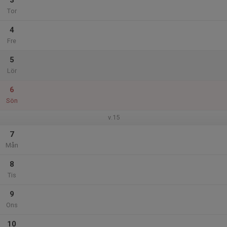
3
Tor
4
Fre
5
Lör
6
Sön
v.15
7
Mån
8
Tis
9
Ons
10